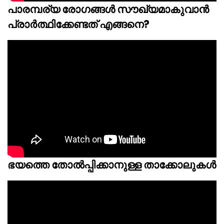
പാരമ്പര്യ രോഗങ്ങൾ സൗഖ്യമാകുവാൻ
പ്രാർത്ഥിക്കേണ്ടത് എങ്ങനെ?
ഭയത്തെ തോൽപ്പിക്കാനുള്ള താക്കോലുകൾ