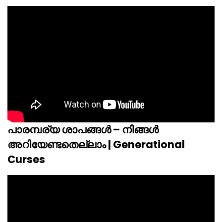
പാരമ്പര്യ ശാപങ്ങൾ – നിങ്ങൾ
അറിയേണ്ടതെല്ലാം | Generational
Curses