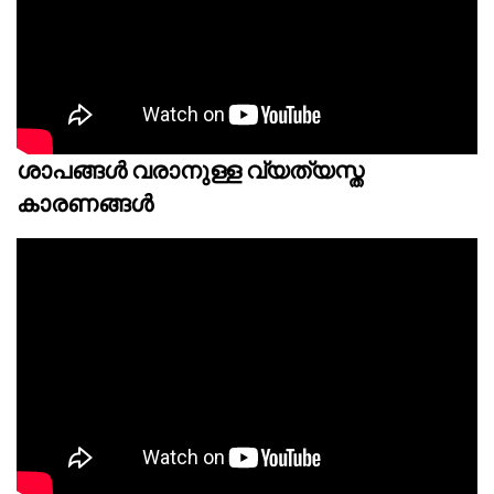
ശാപങ്ങൾ വരാനുള്ള വ്യത്യസ്ത
കാരണങ്ങൾ