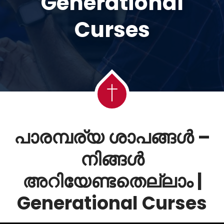
Generational
Curses
പാരമ്പര്യ ശാപങ്ങൾ –
നിങ്ങൾ
അറിയേണ്ടതെല്ലാം |
Generational Curses